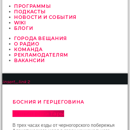
vermeyen
sikici
ПРОГРАММЫ
kocalar
ПОДКАСТЫ
bu
НОВОСТИ И СОБЫТИЯ
güzel
WIKI
karıları
БЛОГИ
kanepede
ГОРОДА ВЕЩАНИЯ
öttürüyor
О РАДИО
sex
КОМАНДА
hikayeleri
РЕКЛАМОДАТЕЛЯМ
ve
ВАКАНСИИ
en
sonunda
kızların
yüzüne
insert_link
2
boşalarak
rahatlıyorlar
altyazılı
porno
БОСНИЯ И ГЕРЦЕГОВИНА
İki
yakın
Каньон реки Тары
arkadaş
sikiş
В трех часах езды от черногорского побережья
sonu