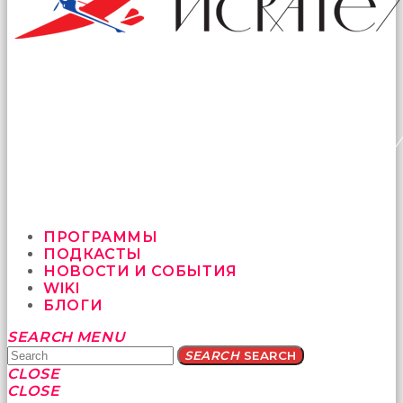
ПРОГРАММЫ
ПОДКАСТЫ
НОВОСТИ И СОБЫТИЯ
WIKI
БЛОГИ
Yatağa
SEARCH
MENU
bile
SEARCH
SEARCH
geçmeye
CLOSE
fırsat
CLOSE