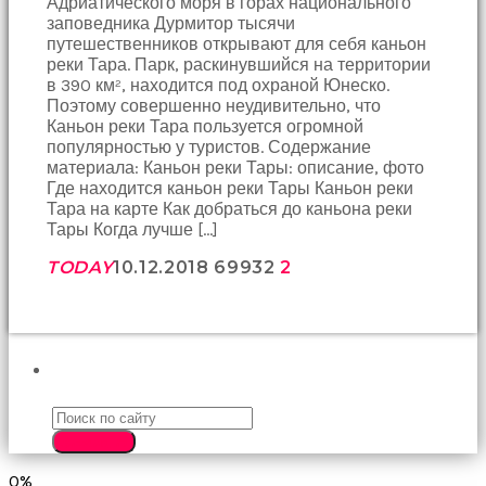
Адриатического моря в горах национального
birbirlerine
заповедника Дурмитор тысячи
teşekkür
путешественников открывают для себя каньон
ederek
реки Тара. Парк, раскинувшийся на территории
bunu
в 390 км², находится под охраной Юнеско.
tekrar
Поэтому совершенно неудивительно, что
yapmak
Каньон реки Тара пользуется огромной
için
популярностью у туристов. Содержание
sözleşiyorlar
материала: Каньон реки Тары: описание, фото
altyazılı
Где находится каньон реки Тары Каньон реки
porno
Тара на карте Как добраться до каньона реки
Arkadaşımın
Тары Когда лучше […]
evine
takılmaya
TODAY
10.12.2018
699
32
2
gittiğimde
tombul
annesinin
kıçına
bakmaktan
ПОИСК
hiç
bir
şeye
SEARCH
konsantre
olamıyordum
0%
sikiş