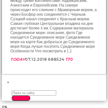
между тремя континентами: Африканским,
birbirlerine
Азиатским и Европейским. На севере
teşekkür
происходит его слияние с Мраморным морем, а
ederek
через Босфор оно соединяется с Черным.
bunu
Суэцкий канал соединяет с Красным морем.
tekrar
Самая глубокая Центральная впадина на дне
yapmak
достигает более 5 км. Содержание материала:
için
Средиземное море: описание, фото Где
sözleşiyorlar
находится Средиземное море Средиземное
altyazılı
море на карте Как добраться до Средиземного
porno
моря Когда лучше посетить Средиземное море
Arkadaşımın
Особенности Что посмотреть в […]
evine
takılmaya
TODAY
07.12.2018
6885
24
170
gittiğimde
tombul
annesinin
kıçına
bakmaktan
ПОИСК
hiç
bir
şeye
SEARCH
konsantre
olamıyordum
0%
sikiş