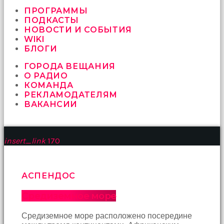
vermeyen
sikici
ПРОГРАММЫ
kocalar
ПОДКАСТЫ
bu
НОВОСТИ И СОБЫТИЯ
güzel
WIKI
karıları
БЛОГИ
kanepede
ГОРОДА ВЕЩАНИЯ
öttürüyor
О РАДИО
sex
КОМАНДА
hikayeleri
РЕКЛАМОДАТЕЛЯМ
ve
ВАКАНСИИ
en
sonunda
kızların
yüzüne
insert_link
170
boşalarak
rahatlıyorlar
altyazılı
porno
АСПЕНДОС
İki
yakın
Средиземное море
arkadaş
sikiş
Средиземное море расположено посередине
sonu