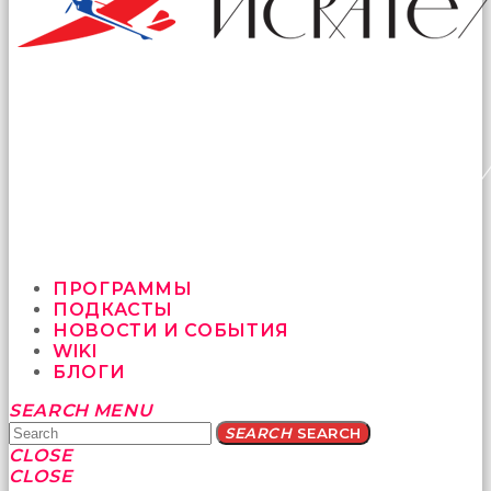
ПРОГРАММЫ
ПОДКАСТЫ
НОВОСТИ И СОБЫТИЯ
WIKI
БЛОГИ
Yatağa
SEARCH
MENU
bile
SEARCH
SEARCH
geçmeye
CLOSE
fırsat
CLOSE