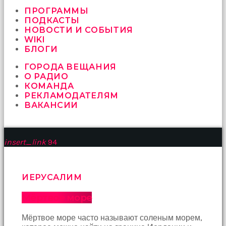
vermeyen
sikici
ПРОГРАММЫ
kocalar
ПОДКАСТЫ
bu
НОВОСТИ И СОБЫТИЯ
güzel
WIKI
karıları
БЛОГИ
kanepede
ГОРОДА ВЕЩАНИЯ
öttürüyor
О РАДИО
sex
КОМАНДА
hikayeleri
РЕКЛАМОДАТЕЛЯМ
ve
ВАКАНСИИ
en
sonunda
kızların
yüzüne
insert_link
94
boşalarak
rahatlıyorlar
altyazılı
porno
ИЕРУСАЛИМ
İki
yakın
Мёртвое море
arkadaş
sikiş
Мёртвое море часто называют соленым морем,
sonu