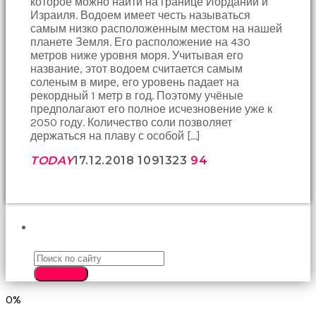
которое можно найти на границе Иордании и
birbirlerine
Израиля. Водоем имеет честь называться
teşekkür
самым низко расположенным местом на нашей
ederek
планете Земля. Его расположение на 430
bunu
метров ниже уровня моря. Учитывая его
tekrar
название, этот водоем считается самым
yapmak
соленым в мире, его уровень падает на
için
рекордный 1 метр в год. Поэтому учёные
sözleşiyorlar
предполагают его полное исчезновение уже к
altyazılı
2050 году. Количество соли позволяет
porno
держаться на плаву с особой […]
Arkadaşımın
evine
TODAY
17.12.2018
10913
23
94
takılmaya
gittiğimde
tombul
annesinin
kıçına
ПОИСК
bakmaktan
hiç
bir
SEARCH
şeye
konsantre
0%
olamıyordum
sikiş