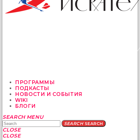
ПРОГРАММЫ
ПОДКАСТЫ
НОВОСТИ И СОБЫТИЯ
WIKI
БЛОГИ
Yatağa
SEARCH
MENU
bile
SEARCH
SEARCH
geçmeye
CLOSE
fırsat
CLOSE