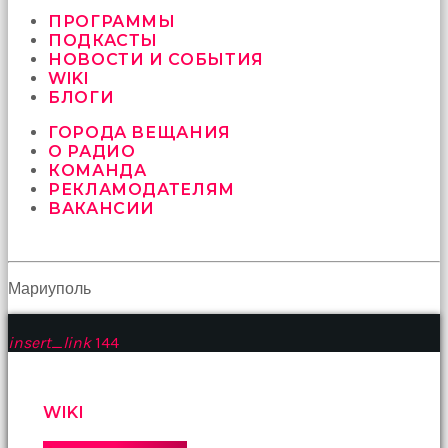
vermeyen
sikici
ПРОГРАММЫ
kocalar
ПОДКАСТЫ
bu
НОВОСТИ И СОБЫТИЯ
güzel
WIKI
karıları
БЛОГИ
kanepede
ГОРОДА ВЕЩАНИЯ
öttürüyor
О РАДИО
sex
КОМАНДА
hikayeleri
РЕКЛАМОДАТЕЛЯМ
ve
ВАКАНСИИ
en
sonunda
kızların
yüzüne
boşalarak
Мариуполь
rahatlıyorlar
altyazılı
insert_link
144
porno
İki
yakın
arkadaş
WIKI
sikiş
sonu