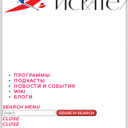
ПРОГРАММЫ
ПОДКАСТЫ
НОВОСТИ И СОБЫТИЯ
WIKI
БЛОГИ
Yatağa
SEARCH
MENU
bile
SEARCH
SEARCH
geçmeye
CLOSE
fırsat
CLOSE