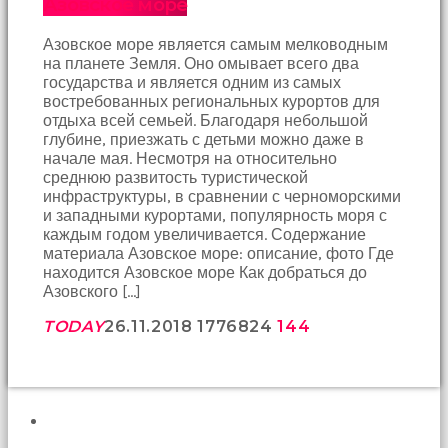
Азовское море
birbirlerine
teşekkür
Азовское море является самым мелководным
ederek
на планете Земля. Оно омывает всего два
bunu
государства и является одним из самых
tekrar
востребованных региональных курортов для
yapmak
отдыха всей семьей. Благодаря небольшой
için
глубине, приезжать с детьми можно даже в
sözleşiyorlar
начале мая. Несмотря на относительно
altyazılı
среднюю развитость туристической
porno
инфраструктуры, в сравнении с черноморскими
Arkadaşımın
и западными курортами, популярность моря с
evine
каждым годом увеличивается. Содержание
takılmaya
материала Азовское море: описание, фото Где
gittiğimde
находится Азовское море Как добраться до
tombul
Азовского […]
annesinin
kıçına
TODAY
26.11.2018
17768
24
144
bakmaktan
hiç
bir
şeye
konsantre
ПОИСК
olamıyordum
sikiş