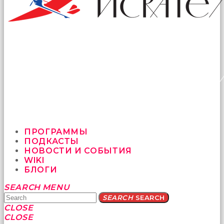
ПРОГРАММЫ
ПОДКАСТЫ
НОВОСТИ И СОБЫТИЯ
WIKI
БЛОГИ
Yatağa
SEARCH
MENU
bile
SEARCH
SEARCH
geçmeye
CLOSE
fırsat
CLOSE