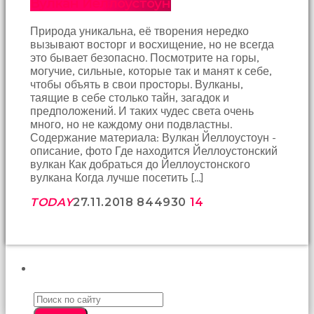
Вулкан Йеллоустоун
birbirlerine
teşekkür
Природа уникальна, её творения нередко
ederek
вызывают восторг и восхищение, но не всегда
bunu
это бывает безопасно. Посмотрите на горы,
tekrar
могучие, сильные, которые так и манят к себе,
yapmak
чтобы объять в свои просторы. Вулканы,
için
таящие в себе столько тайн, загадок и
sözleşiyorlar
предположений. И таких чудес света очень
altyazılı
много, но не каждому они подвластны.
porno
Содержание материала: Вулкан Йеллоустоун -
Arkadaşımın
описание, фото Где находится Йеллоустонский
evine
вулкан Как добраться до Йеллоустонского
takılmaya
вулкана Когда лучше посетить […]
gittiğimde
tombul
TODAY
27.11.2018
8449
30
14
annesinin
kıçına
bakmaktan
hiç
bir
ПОИСК
şeye
konsantre
olamıyordum
sikiş