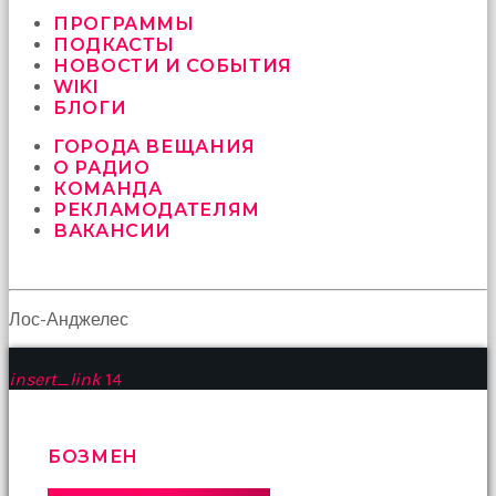
vermeyen
sikici
ПРОГРАММЫ
kocalar
ПОДКАСТЫ
bu
НОВОСТИ И СОБЫТИЯ
güzel
WIKI
karıları
БЛОГИ
kanepede
ГОРОДА ВЕЩАНИЯ
öttürüyor
О РАДИО
sex
КОМАНДА
hikayeleri
РЕКЛАМОДАТЕЛЯМ
ve
ВАКАНСИИ
en
sonunda
kızların
yüzüne
boşalarak
Лос-Анджелес
rahatlıyorlar
altyazılı
insert_link
14
porno
İki
yakın
arkadaş
БОЗМЕН
sikiş
sonu