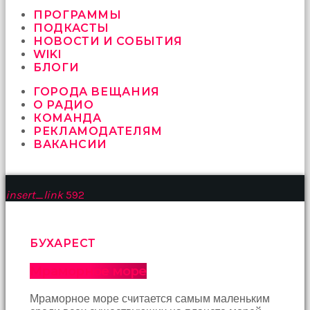
vermeyen
sikici
ПРОГРАММЫ
kocalar
ПОДКАСТЫ
bu
НОВОСТИ И СОБЫТИЯ
güzel
WIKI
karıları
БЛОГИ
kanepede
ГОРОДА ВЕЩАНИЯ
öttürüyor
О РАДИО
sex
КОМАНДА
hikayeleri
РЕКЛАМОДАТЕЛЯМ
ve
ВАКАНСИИ
en
sonunda
kızların
yüzüne
insert_link
592
boşalarak
rahatlıyorlar
altyazılı
porno
БУХАРЕСТ
İki
yakın
Мраморное море
arkadaş
sikiş
Мраморное море считается самым маленьким
sonu