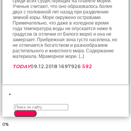
среди всех существующих на планете морей.
birbirlerine
Ученые считают, что оно образовалось более
teşekkür
двух с половиной лет назад при разделении
ederek
земной коры. Море окружено островами.
bunu
Примечательно, что даже в холодное время
tekrar
года температура воды не опускается ниже 8
yapmak
градусов (в отличии от Белого моря) и она не
için
замерзает. Прибрежная зона густо населена, но
sözleşiyorlar
не отличается богатством и разнообразием
altyazılı
растительного и животного мира. Содержание
porno
материала: Мраморное море: […]
Arkadaşımın
evine
TODAY
09.12.2018
16979
26
592
takılmaya
gittiğimde
tombul
annesinin
kıçına
ПОИСК
bakmaktan
hiç
bir
SEARCH
şeye
konsantre
0%
olamıyordum
sikiş