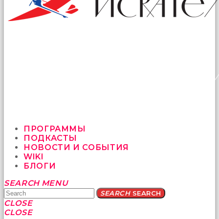
ПРОГРАММЫ
ПОДКАСТЫ
НОВОСТИ И СОБЫТИЯ
WIKI
БЛОГИ
Yatağa
SEARCH
MENU
bile
SEARCH
SEARCH
geçmeye
CLOSE
fırsat
CLOSE