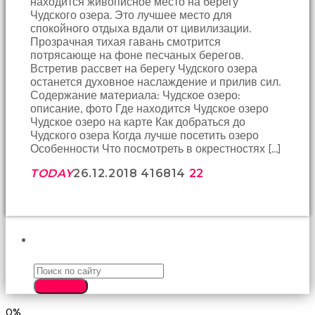
находится живописное место на берегу
birbirlerine
Чудского озера. Это лучшее место для
teşekkür
спокойного отдыха вдали от цивилизации.
ederek
Прозрачная тихая гавань смотрится
bunu
потрясающе на фоне песчаных берегов.
tekrar
Встретив рассвет на берегу Чудского озера
yapmak
останется духовное наслаждение и прилив сил.
için
Содержание материала: Чудское озеро:
sözleşiyorlar
описание, фото Где находится Чудское озеро
altyazılı
Чудское озеро на карте Как добраться до
porno
Чудского озера Когда лучше посетить озеро
Arkadaşımın
Особенности Что посмотреть в окрестностях […]
evine
takılmaya
TODAY
26.12.2018
4168
14
22
gittiğimde
tombul
annesinin
kıçına
bakmaktan
ПОИСК
hiç
bir
şeye
SEARCH
konsantre
olamıyordum
0%
sikiş