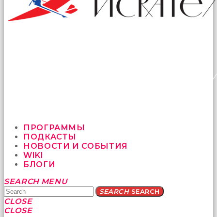
ПРОГРАММЫ
ПОДКАСТЫ
НОВОСТИ И СОБЫТИЯ
WIKI
БЛОГИ
Yatağa
SEARCH
MENU
bile
SEARCH
SEARCH
geçmeye
CLOSE
fırsat
CLOSE