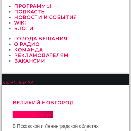
vermeyen
sikici
ПРОГРАММЫ
kocalar
ПОДКАСТЫ
bu
НОВОСТИ И СОБЫТИЯ
güzel
WIKI
karıları
БЛОГИ
kanepede
ГОРОДА ВЕЩАНИЯ
öttürüyor
О РАДИО
sex
КОМАНДА
hikayeleri
РЕКЛАМОДАТЕЛЯМ
ve
ВАКАНСИИ
en
sonunda
kızların
yüzüne
insert_link
22
boşalarak
rahatlıyorlar
altyazılı
porno
ВЕЛИКИЙ НОВГОРОД
İki
yakın
Чудское озеро
arkadaş
sikiş
В Псковской и Ленинградской областях
sonu