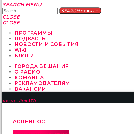
Yatağa
SEARCH
MENU
bile
SEARCH
SEARCH
geçmeye
CLOSE
fırsat
CLOSE
vermeyen
sikici
ПРОГРАММЫ
kocalar
ПОДКАСТЫ
bu
НОВОСТИ И СОБЫТИЯ
güzel
WIKI
karıları
БЛОГИ
kanepede
ГОРОДА ВЕЩАНИЯ
öttürüyor
О РАДИО
sex
КОМАНДА
hikayeleri
РЕКЛАМОДАТЕЛЯМ
ve
ВАКАНСИИ
en
sonunda
insert_link
170
kızların
yüzüne
boşalarak
rahatlıyorlar
АСПЕНДОС
altyazılı
porno
Средиземное море