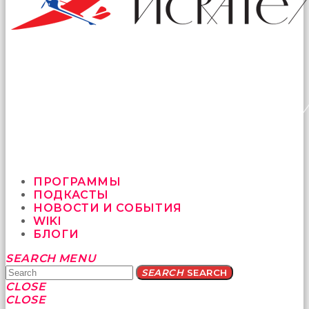
ПРОГРАММЫ
ПОДКАСТЫ
НОВОСТИ И СОБЫТИЯ
WIKI
БЛОГИ
Yatağa
SEARCH
MENU
bile
SEARCH
SEARCH
geçmeye
CLOSE
fırsat
CLOSE