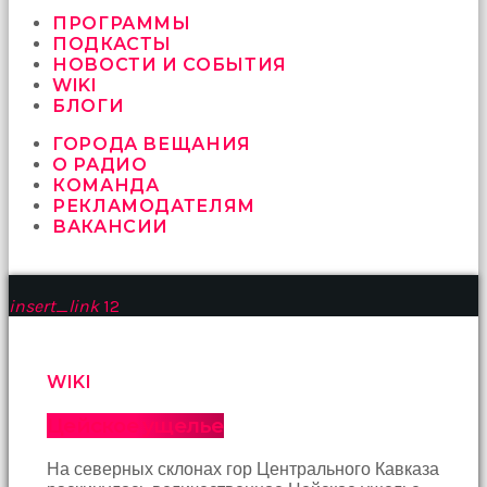
vermeyen
sikici
ПРОГРАММЫ
kocalar
ПОДКАСТЫ
bu
НОВОСТИ И СОБЫТИЯ
güzel
WIKI
karıları
БЛОГИ
kanepede
ГОРОДА ВЕЩАНИЯ
öttürüyor
О РАДИО
sex
КОМАНДА
hikayeleri
РЕКЛАМОДАТЕЛЯМ
ve
ВАКАНСИИ
en
sonunda
kızların
yüzüne
insert_link
12
boşalarak
rahatlıyorlar
altyazılı
porno
WIKI
İki
yakın
Цейское ущелье
arkadaş
sikiş
На северных склонах гор Центрального Кавказа
sonu