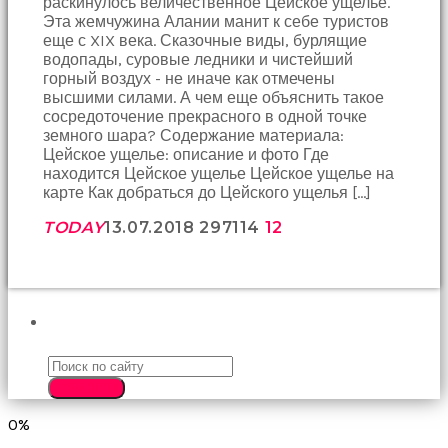
раскинулось величественное Цейское ущелье.
birbirlerine
Эта жемчужина Алании манит к себе туристов
teşekkür
еще с XIX века. Сказочные виды, бурлящие
ederek
водопады, суровые ледники и чистейший
bunu
горный воздух - не иначе как отмечены
tekrar
высшими силами. А чем еще объяснить такое
yapmak
сосредоточение прекрасного в одной точке
için
земного шара? Содержание материала:
sözleşiyorlar
Цейское ущелье: описание и фото Где
altyazılı
находится Цейское ущелье Цейское ущелье на
porno
карте Как добраться до Цейского ущелья […]
Arkadaşımın
evine
TODAY
13.07.2018
2971
14
12
takılmaya
gittiğimde
tombul
annesinin
kıçına
ПОИСК
bakmaktan
hiç
bir
SEARCH
şeye
konsantre
0%
olamıyordum
sikiş