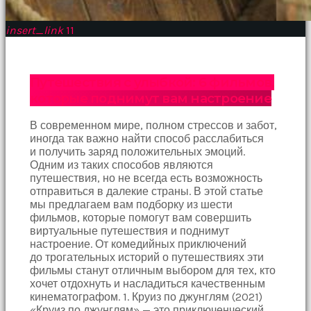
Devamında
yatak
odasına
insert_link
11
gittik
ve
arkadaşımın
Путешествия с улыбкой: 6 фильмов,
annesini
çatır
которые поднимут вам настроение
çatır
siktim
В современном мире, полном стрессов и забот,
türk
иногда так важно найти способ расслабиться
pornosu
и получить заряд положительных эмоций.
Son
Одним из таких способов являются
zamanlarda
путешествия, но не всегда есть возможность
erkekler
отправиться в далекие страны. В этой статье
tarafından
мы предлагаем вам подборку из шести
bolca
фильмов, которые помогут вам совершить
ihanete
виртуальные путешествия и поднимут
uğrayan
настроение. От комедийных приключений
genç
до трогательных историй о путешествиях эти
kız
фильмы станут отличным выбором для тех, кто
ne
хочет отдохнуть и насладиться качественным
yapıp
кинематографом. 1. Круиз по джунглям (2021)
edip
«Круиз по джунглям» — это приключенческий