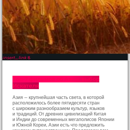
insert_link
8
Топ-7 фильмов об Азии: выбор
Искателя
Азия — крупнейшая часть света, в которой
расположилось более пятидесяти стран
с широким разнообразием культур, языков
и традиций. От древних цивилизаций Китая
и Индии до современных мегаполисов Японии
и Южной Кореи, Азии есть что предложить