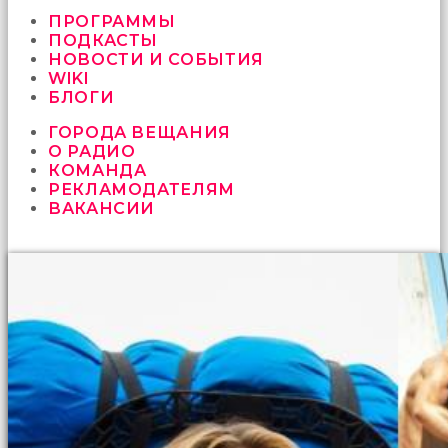
vermeyen
sikici
ПРОГРАММЫ
kocalar
ПОДКАСТЫ
bu
НОВОСТИ И СОБЫТИЯ
güzel
WIKI
karıları
БЛОГИ
kanepede
ГОРОДА ВЕЩАНИЯ
öttürüyor
О РАДИО
sex
КОМАНДА
hikayeleri
РЕКЛАМОДАТЕЛЯМ
ve
ВАКАНСИИ
en
sonunda
kızların
yüzüne
boşalarak
rahatlıyorlar
altyazılı
porno
İki
yakın
arkadaş
sikiş
sonu