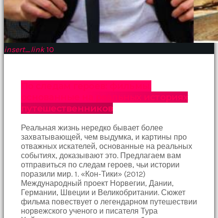
Bu
kadın
bir
süreliğine
ortadan
insert_link
10
kaybolduğunda
evde
oda
oda
По следам героев: фильмы,
gezerek
основанные на реальных историях
onu
путешественников
aramaya
başladım
Реальная жизнь нередко бывает более
brazzers
захватывающей, чем выдумка, и картины про
Onu
отважных искателей, основанные на реальных
banyoda
событиях, доказывают это. Предлагаем вам
gördüğümde
отправиться по следам героев, чьи истории
memelerinin
поразили мир. 1. «Кон-Тики» (2012)
fotoğrafını
Международный проект Норвегии, Дании,
selfie
Германии, Швеции и Великобритании. Сюжет
çekerken
фильма повествует о легендарном путешествии
yakaladım
норвежского ученого и писателя Тура
porno