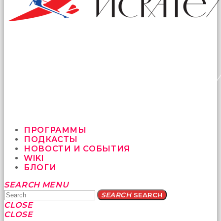
ПРОГРАММЫ
ПОДКАСТЫ
НОВОСТИ И СОБЫТИЯ
WIKI
БЛОГИ
Yatağa
SEARCH
MENU
bile
SEARCH
SEARCH
geçmeye
CLOSE
fırsat
CLOSE