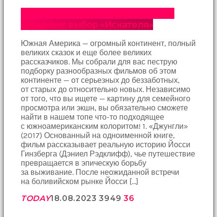
Топ-8 лучших фильмов о Южной
Америке: выбор «Искателя»
Южная Америка — огромный континент, полный
великих сказок и еще более великих
рассказчиков. Мы собрали для вас пеструю
подборку разнообразных фильмов об этом
континенте — от серьезных до беззаботных,
от старых до относительно новых. Независимо
от того, что вы ищете — картину для семейного
просмотра или экшн, вы обязательно сможете
найти в нашем топе что-то подходящее
с южноамериканским колоритом! 1. «Джунгли»
(2017) Основанный на одноименной книге,
фильм рассказывает реальную историю Йосси
Гинзберга (Дэниел Рэдклифф), чье путешествие
превращается в эпическую борьбу
за выживание. После неожиданной встречи
на боливийском рынке Йосси […]
TODAY
18.08.2023
3949
36