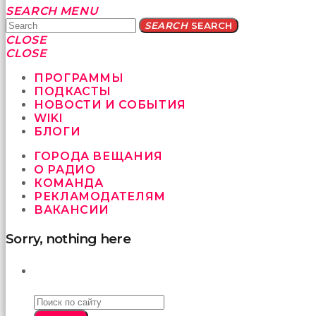
Yatağa
SEARCH
MENU
bile
SEARCH
SEARCH
geçmeye
CLOSE
fırsat
CLOSE
vermeyen
sikici
ПРОГРАММЫ
kocalar
ПОДКАСТЫ
bu
НОВОСТИ И СОБЫТИЯ
güzel
WIKI
karıları
БЛОГИ
kanepede
ГОРОДА ВЕЩАНИЯ
öttürüyor
О РАДИО
sex
КОМАНДА
hikayeleri
РЕКЛАМОДАТЕЛЯМ
ve
ВАКАНСИИ
en
sonunda
Sorry, nothing here
kızların
yüzüne
boşalarak
ПОИСК
rahatlıyorlar
altyazılı
porno